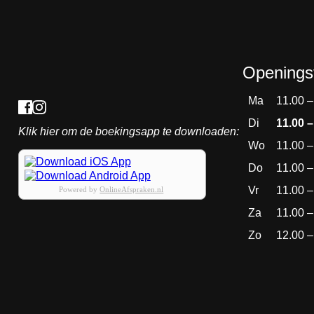
Openingst
Ma
11.00 –
Di
11.00 –
Klik hier om de boekingsapp te downloaden:
Wo
11.00 –
Do
11.00 –
Vr
11.00 –
Powered by
OnlineAfspraken.nl
Za
11.00 –
Zo
12.00 –