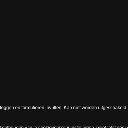
nloggen en formulieren invullen. Kan niet worden uitgeschakeld.
et onthouden van je cookievoorkeur instellingen. Geplaatst door