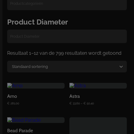
Product Diameter
Resultaat 1–12 van de 799 resultaten wordt getoond
Arno
Astra
P
€
281,00
€
33,60
–
€
50,40
r
i
j
s
D
k
l
i
a
Bead Parade
t
s