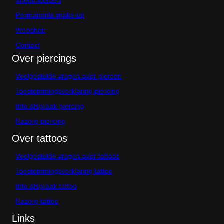
o
g
r
i
Permanente make-up
d
n
e
Webshop
a
n
Contact
o
p
Over piercings
d
e
Veelgestelde vragen over piercen
p
Toestemmingsverklaring piercing
r
o
Info afspraak piercing
d
u
Nazorg piercing
c
Over tattoos
t
p
a
Veelgestelde vragen over tattoos
g
Toestemmingsverklaring tattoo
i
n
Info afspraak tattoo
a
Nazorg tattoo
Links