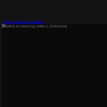
Ga
naar
de
inhoud
Word vriend en bespaar