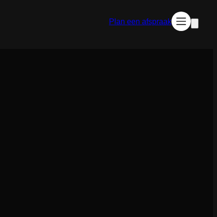
Plan een afspraak