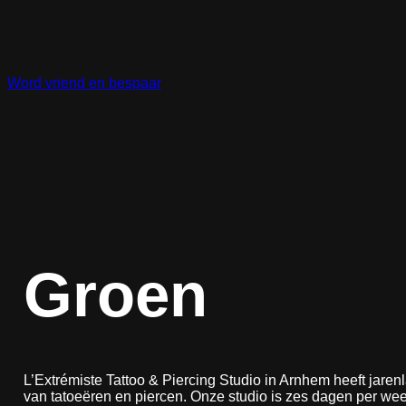
Ga
naar
de
inhoud
Word vriend en bespaar
Groen
L’Extrémiste Tattoo & Piercing Studio in Arnhem heeft jaren
van tatoeëren en piercen. Onze studio is zes dagen per we