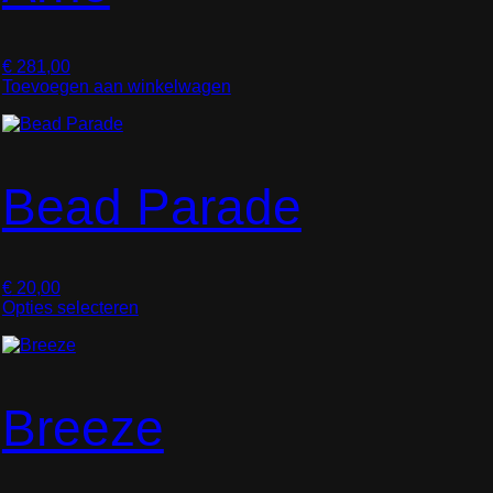
€
281,00
Toevoegen aan winkelwagen
Bead Parade
€
20,00
Opties selecteren
D
i
t
p
r
Breeze
o
d
u
c