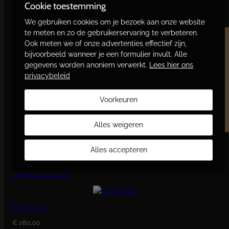
Cookie toestemming
We gebruiken cookies om je bezoek aan onze website
te meten en zo de gebruikerservaring te verbeteren.
Gerelateerde producten
Ook meten we of onze advertenties effectief zijn,
Word vriend en bespaar
bijvoorbeeld wanneer je een formulier invult. Alle
gegevens worden anoniem verwerkt.
Lees hier ons
privacybeleid
Oh Doctor!
€
225,15
Voorkeuren
Opties selecteren
Alles weigeren
Octavia
Alles accepteren
€
122,60
Opties selecteren
Elegance
€
280,00