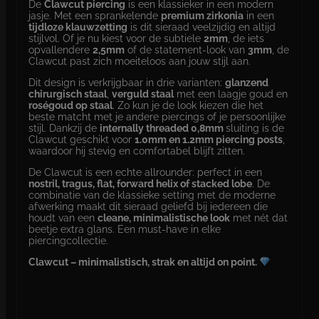
De
Clawcut piercing
is een klassieker in een modern
jasje. Met een sprankelende
premium zirkonia
in een
tijdloze klauwzetting
is dit sieraad veelzijdig en altijd
stijlvol. Of je nu kiest voor de subtiele
2mm
, de iets
opvallendere
2,5mm
of de statement-look van
3mm
, de
Clawcut past zich moeiteloos aan jouw stijl aan.
Dit design is verkrijgbaar in drie varianten:
glanzend
chirurgisch staal
,
verguld staal
met een laagje goud en
roségoud op staal
. Zo kun je de look kiezen die het
beste matcht met je andere piercings of je persoonlijke
stijl. Dankzij de
internally threaded 0,8mm
sluiting is de
Clawcut geschikt voor
1.0mm en 1.2mm piercing posts
,
waardoor hij stevig en comfortabel blijft zitten.
De Clawcut is een echte allrounder: perfect in een
nostril, tragus, flat, forward helix of stacked lobe
. De
combinatie van de klassieke setting met de moderne
afwerking maakt dit sieraad geliefd bij iedereen die
houdt van een
cleane, minimalistische look
met nét dat
beetje extra glans. Een must-have in elke
piercingcollectie.
Clawcut – minimalistisch, strak en altijd on point.