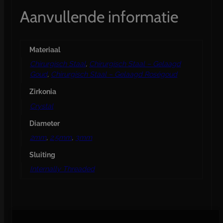
Aanvullende informatie
Materiaal
Chirurgisch Staal
,
Chirurgisch Staal – Gelaagd
Goud
,
Chirurgisch Staal – Gelaagd Roségoud
Zirkonia
Crystal
Diameter
2mm
,
2.5mm
,
3mm
Sluiting
Internally Threaded