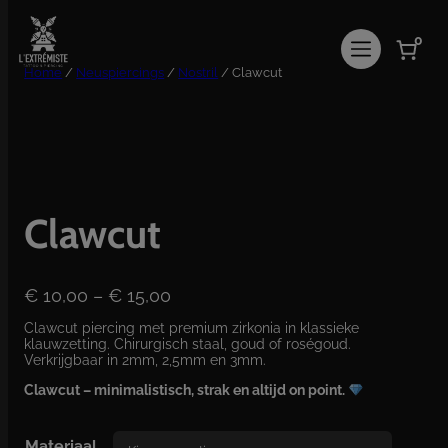
Ga
naar
0
de
inhoud
Home
/
Neuspiercings
/
Nostril
/ Clawcut
Clawcut
P
€
10,00
–
€
15,00
r
Clawcut piercing met premium zirkonia in klassieke
i
klauwzetting. Chirurgisch staal, goud of roségoud.
j
Verkrijgbaar in 2mm, 2,5mm en 3mm.
s
Clawcut – minimalistisch, strak en altijd on point.
k
l
a
Materiaal