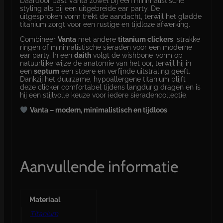
Daardoor past Vanta zowel bij een minimalistische
styling als bij een uitgebreide ear party. De
uitgesproken vorm trekt de aandacht, terwijl het gladde
titanium zorgt voor een rustige en tijdloze afwerking.
Combineer
Vanta
met andere
titanium clickers
, strakke
ringen of minimalistische sieraden voor een moderne
ear party. In een
daith
volgt de wishbone-vorm op
natuurlijke wijze de anatomie van het oor, terwijl hij in
een
septum
een stoere en verfijnde uitstraling geeft.
Dankzij het duurzame, hypoallergene titanium blijft
deze clicker comfortabel tijdens langdurig dragen en is
hij een stijlvolle keuze voor iedere sieradencollectie.
Vanta – modern, minimalistisch en tijdloos
Aanvullende informatie
Materiaal
Titanium