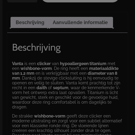
n
t
a
a
Beschrijving
Aanvullende informatie
a
n
t
a
Beschrijving
l
Vanta
is een
clicker
van
hypoallergeen titanium
met
een
wishbone-vorm
. De ring heeft een
materiaaldikte
van 1.2 mm
en is verkrijgbaar met een
diameter van 8
mm
. Dankzij de stevige clicksluiting is hij eenvoudig te
openen en veilig te sluiten. Vanta komt prachtig tot zijn
recht in een
daith
of
septum
, waar de kenmerkende V-
vorm het ontwerp extra laat opvallen. Titanium is licht
van gewicht, sterk en geschikt voor de gevoelige huid,
waardoor deze ring comfortabel is om dagelijks te
dragen.
De strakke
wishbone-vorm
geeft deze clicker een
moderne uitstraling en zorgt voor een subtiel alternatief
voor een klassieke ronde ring. De vloeiende lijnen
creëren een krachtig silhouet zonder druk te ogen.