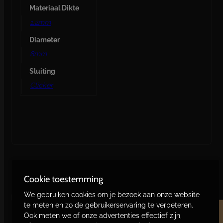
Materiaal Dikte
1.2mm
Diameter
8mm
Sluiting
Clicker
Gerelateerde producten
Cookie toestemming
We gebruiken cookies om je bezoek aan onze website
te meten en zo de gebruikerservaring te verbeteren.
PyramiPizzazz
Ook meten we of onze advertenties effectief zijn,