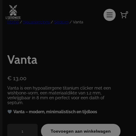
Ga
naar
0
de
inhoud
Home
/
Neuspiercings
/
Septum
/ Vanta
Vanta
€
13,00
Vanta is een hypoallergene titanium clicker met een
wishbone-vorm, een materiaaldikte van 1.2 mm,
verkrijgbaar in 8 mm en perfect voor een daith of
septum.
Vanta – modern, minimalistisch en tijdloos
V
Toevoegen aan winkelwagen
a