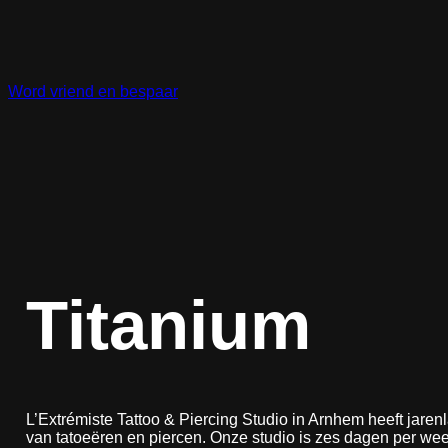
Ga
naar
de
inhoud
Word vriend en bespaar
Titanium
L’Extrémiste Tattoo & Piercing Studio in Arnhem heeft jaren
van tatoeëren en piercen. Onze studio is zes dagen per we