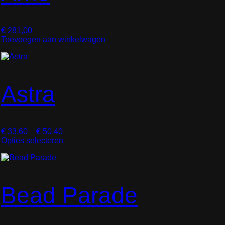
€
281,00
Toevoegen aan winkelwagen
Astra
P
€
33,60
–
€
50,40
r
Opties selecteren
i
D
j
i
s
t
k
p
l
r
Bead Parade
a
o
s
d
s
u
e
c