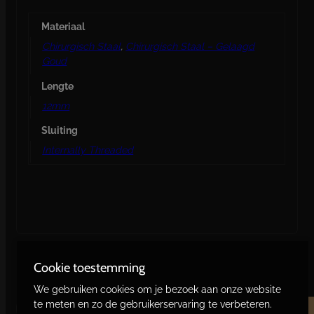
Materiaal
Chirurgisch Staal
,
Chirurgisch Staal – Gelaagd
Goud
Lengte
12mm
Sluiting
Internally Threaded
Cookie toestemming
Gerelateerde producten
We gebruiken cookies om je bezoek aan onze website
te meten en zo de gebruikerservaring te verbeteren.