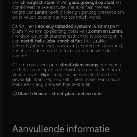
t
0
van
chirurgisch staal
of van
goud gelaagd op staal
, en
a
combineert rauwe attitude met luxe flair. Met een
l
lengte van
12mm
heeft dit design genoeg presence om
op te vallen, zonder dat het too much wordt.
Dankzij het
internally threaded systeem (0.8mm)
past
Glam ’n Venom op piercing posts van
1.0mm en 1.2mm
.
Hierdoor kun je dit statementstuk moeiteloos dragen in
een
nostril, helix, lobe, conch of flat
. Het strakke
schroefsysteem zorgt voor extra comfort en stevigheid,
zodat jij je alleen hoeft te focussen op de vibe die je
neerzet.
Of je nu gaat voor pure
street-glam energy
of gewoon
zin hebt in een opvallende twist in je ear stack: Glam ’n
Venom levert. Hij is stoer, sensueel en altijd een tikje
gevaarlijk. Want zeg nou zelf—niets maakt een look af
zoals een slang die weet hoe te stralen.
Glam ’n Venom – street-glam met een bite
Aanvullende informatie