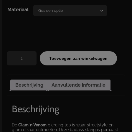
a
Materiaal
s
s
e
:
€
1
0
G
Toevoegen aan winkelwagen
,
l
a
0
m
0
'
t
n
o
Beschrijving
Aanvullende informatie
V
t
e
€
n
o
Beschrijving
1
m
5
a
a
,
De
Glam ’n Venom
piercing top is waar streetstyle en
n
0
glam elkaar ontmoeten. Deze badass slang is gemaakt