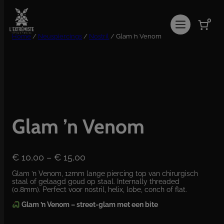
Ga
naar
0
de
inhoud
Home
/
Neuspiercings
/
Nostril
/ Glam ’n Venom
Glam ’n Venom
P
€
10,00
–
€
15,00
r
Glam ’n Venom, 12mm lange piercing top van chirurgisch
i
staal of gelaagd goud op staal. Internally threaded
j
(0.8mm). Perfect voor nostril, helix, lobe, conch of flat.
s
Glam ’n Venom – street-glam met een bite
k
l