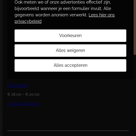
Ook meten we of onze advertenties effectief zijn,
Word vriend en bespaar
Golden Braid
bijvoorbeeld wanneer je een formulier invult. Alle
gegevens worden anoniem verwerkt.
Lees hier ons
Prijsklasse:
€
28,00
–
€
30,00
privacybeleid
€ 28,00
tot
Opties selecteren
€ 30,00
Voorkeuren
Ginkgo
Alles weigeren
Prijsklasse:
€
24,00
–
€
26,00
€ 24,00
tot
Opties selecteren
Alles accepteren
€ 26,00
Cathedral
Prijsklasse:
€
18,00
–
€
20,00
€ 18,00
tot
Opties selecteren
€ 20,00