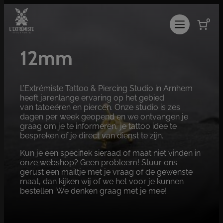
Ga
naar
0
de
inhoud
12mm
L’Extrémiste Tattoo & Piercing Studio in Arnhem
heeft jarenlange ervaring op het gebied
van tatoeëren en piercen. Onze studio is zes
dagen per week geopend en we ontvangen je
graag om je te informeren, je tattoo idee te
bespreken of je direct van dienst te zijn.
Kun je een specifiek sieraad of maat niet vinden in
onze webshop? Geen probleem! Stuur ons
gerust een mailtje met je vraag of de gewenste
maat, dan kijken wij of we het voor je kunnen
bestellen. We denken graag met je mee!