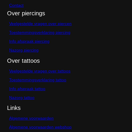
n
Contact
o
p
Over piercings
d
e
Veelgestelde vragen over piercen
p
Toestemmingsverklaring piercing
r
o
Info afspraak piercing
d
u
Nazorg piercing
c
Over tattoos
t
p
a
Veelgestelde vragen over tattoos
g
Toestemmingsverklaring tattoo
i
n
Info afspraak tattoo
a
Nazorg tattoo
Links
Algemene voorwaarden
Algemene voorwaarden webshop