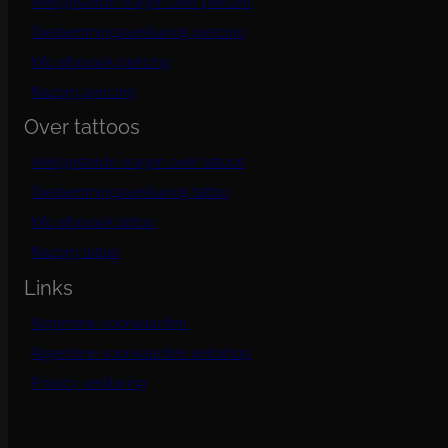
Veelgestelde vragen over piercen
d
e
Toestemmingsverklaring piercing
p
Info afspraak piercing
r
o
Nazorg piercing
d
Over tattoos
u
c
Veelgestelde vragen over tattoos
t
p
Toestemmingsverklaring tattoo
a
g
Info afspraak tattoo
i
Nazorg tattoo
n
a
Links
Algemene voorwaarden
Algemene voorwaarden webshop
Privacy verklaring