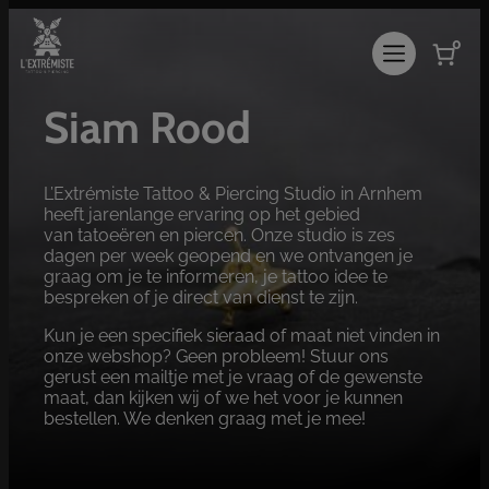
Ga
naar
0
de
inhoud
Siam Rood
L’Extrémiste Tattoo & Piercing Studio in Arnhem
heeft jarenlange ervaring op het gebied
van tatoeëren en piercen. Onze studio is zes
dagen per week geopend en we ontvangen je
graag om je te informeren, je tattoo idee te
bespreken of je direct van dienst te zijn.
Kun je een specifiek sieraad of maat niet vinden in
onze webshop? Geen probleem! Stuur ons
gerust een mailtje met je vraag of de gewenste
maat, dan kijken wij of we het voor je kunnen
bestellen. We denken graag met je mee!