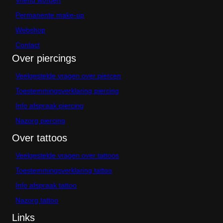
p
r
Permanente make-up
o
d
Webshop
u
Contact
c
Over piercings
t
p
a
Veelgestelde vragen over piercen
g
Toestemmingsverklaring piercing
i
n
Info afspraak piercing
a
Nazorg piercing
Over tattoos
Veelgestelde vragen over tattoos
Toestemmingsverklaring tattoo
Info afspraak tattoo
Nazorg tattoo
Links