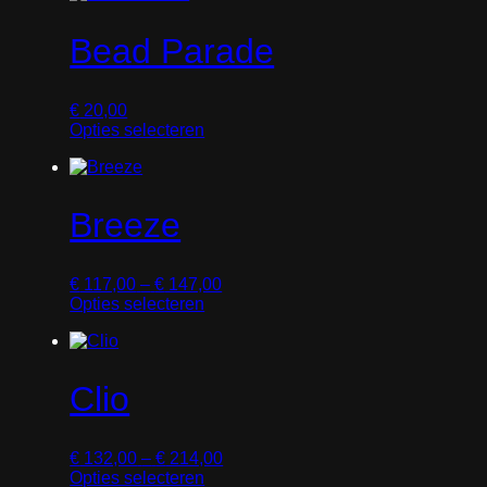
Bead Parade
€
20,00
Opties selecteren
D
i
t
p
Breeze
r
o
d
P
€
117,00
–
€
147,00
u
r
Opties selecteren
c
D
i
t
i
j
h
t
s
e
p
k
e
Clio
r
l
f
o
a
t
d
s
m
P
€
132,00
–
€
214,00
u
s
e
r
Opties selecteren
c
e
e