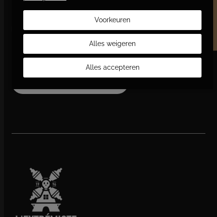
Word vriend en bespaar
Lees verder
Voorkeuren
Alles weigeren
Edgy Heart
€
480,00
Alles accepteren
Toevoegen aan winkelwagen