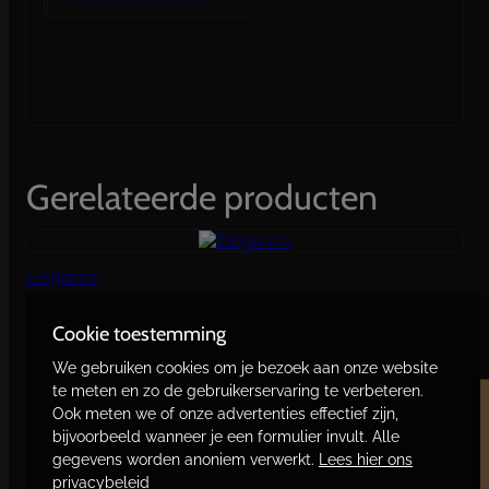
Gerelateerde producten
Elegance
€
280,00
Cookie toestemming
Toevoegen aan winkelwagen
We gebruiken cookies om je bezoek aan onze website
te meten en zo de gebruikerservaring te verbeteren.
Ook meten we of onze advertenties effectief zijn,
bijvoorbeeld wanneer je een formulier invult. Alle
Peaked Your Interest?!
gegevens worden anoniem verwerkt.
Lees hier ons
privacybeleid
€
530,00