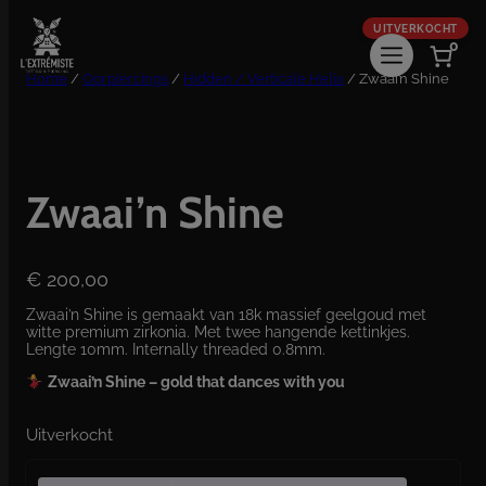
Ga
naar
0
de
inhoud
Home
/
Oorpiercings
/
Hidden / Verticale Helix
/ Zwaai’n Shine
Zwaai’n Shine
€
200,00
Zwaai’n Shine is gemaakt van 18k massief geelgoud met
witte premium zirkonia. Met twee hangende kettinkjes.
Lengte 10mm. Internally threaded 0.8mm.
Zwaai’n Shine – gold that dances with you
Uitverkocht