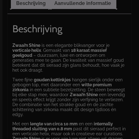
Beschrijving
Aanvullende informatie
Beschrijving
Zwaai’n Shine
is een elegante blikvanger voor je
verticale helix
. Gemaakt van
18 karaat massief
geelgoud
– duurzaam, luxe en ontworpen om
generaties mee te gaan. De kwaliteit van massief goud
betekent dat dit sieraad zijn glans behoudt, hoe vaak je
het ook draagt.
Twee fijne
gouden kettinkjes
hangen sierlijk onder een
gebogen top, met daaronder een
witte premium
zirkonia
in een subtiele bezelzetting. De steen beweegt
bij elke stap mee, waardoor
Zwaai’n Shine
een levendig
en speels effect krijgt zonder zijn verfijning te verliezen.
De combinatie van het strakke goud en de zachte
schittering van zirkonia maakt dit design tijdloos én
edgy.
Met een
lengte van circa 10 mm
en een
internally
threaded sluiting van 0.8 mm
past dit sieraad perfect in
een verticale helix, maar ook in creatieve ear curations.
Zwaai’n Shine
is er voor wie luxe niet alleen wil dragen,