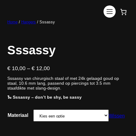
Ga
naar
de
inhoud
Home
/
Hangers
/ Sssassy
Sssassy
P
€
10,00
–
€
12,00
r
Sssassy van chirurgisch staal of met 24k gelaagd goud op
i
staal, 10.6 mm lang, passend op piercings tot 3.5 mm
j
staafdikte met slang-design.
s
🐍
Sssassy – don’t be shy, be sassy
k
l
a
Materiaal
Wissen
s
s
e