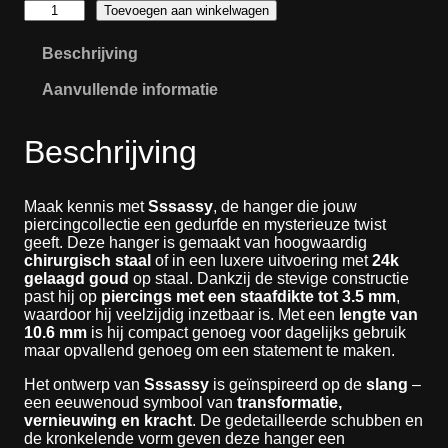
:
S
Toevoegen aan winkelwagen
s
€
s
Beschrijving
a
1
s
0
Aanvullende informatie
s
,
y
0
a
Beschrijving
a
0
n
t
t
o
a
Maak kennis met
Sssassy
, de hanger die jouw
t
l
piercingcollectie een gedurfde en mysterieuze twist
€
geeft. Deze hanger is gemaakt van hoogwaardig
chirurgisch staal
of in een luxere uitvoering met
24k
gelaagd goud
op staal. Dankzij de stevige constructie
1
past hij op
piercings met een staafdikte tot 3.5 mm
,
2
waardoor hij veelzijdig inzetbaar is. Met een
lengte van
,
10.6 mm
is hij compact genoeg voor dagelijks gebruik
0
maar opvallend genoeg om een statement te maken.
0
Het ontwerp van
Sssassy
is geïnspireerd op de
slang
–
een eeuwenoud symbool van
transformatie,
vernieuwing en kracht
. De gedetailleerde schubben en
de kronkelende vorm geven deze hanger een