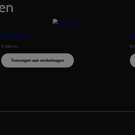
ten
Elegance
C
€
280,00
€
Toevoegen aan winkelwagen