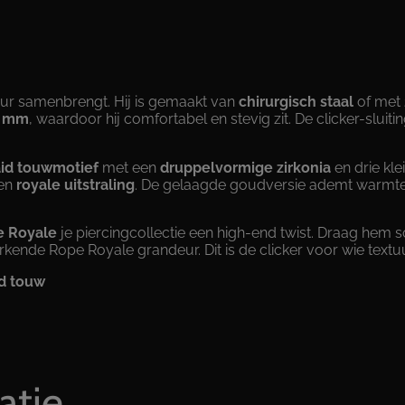
a
2
a
7
n
,
t
a
0
l
xtuur samenbrengt. Hij is gemaakt van
chirurgisch staal
of met
0
.2 mm
, waardoor hij comfortabel en stevig zit. De clicker-slui
id touwmotief
met een
druppelvormige zirkonia
en drie kle
een
royale uitstraling
. De gelaagde goudversie ademt warmte e
 Royale
je piercingcollectie een high-end twist. Draag hem
kende Rope Royale grandeur. Dit is de clicker voor wie textuu
id touw
atie