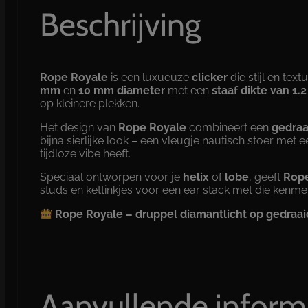
Beschrijving
Rope Royale
is een luxueuze
clicker
die stijl en te
mm
en
10 mm diameter
met een
staaf dikte van 1
op kleinere plekken.
Het design van
Rope Royale
combineert een
gedraa
bijna sierlijke look – een vleugje nautisch stoer met 
tijdloze vibe heeft.
Speciaal ontworpen voor je
helix
of
lobe
, geeft
Rope
studs en kettinkjes voor een ear stack met die kenmer
Rope Royale – druppel diamantlicht op gedraa
Aanvullende inform