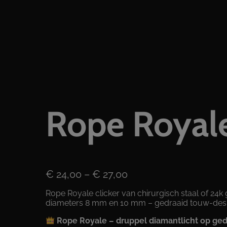
Rope Royal
P
€
24,00
–
€
27,00
r
Rope Royale clicker van chirurgisch staal of 24k
i
diameters 8 mm en 10 mm – gedraaid touw-desi
j
Rope Royale – druppel diamantlicht op ged
s