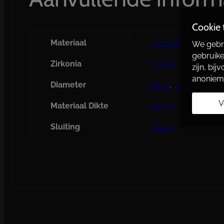
Cookie
Materiaal
Chirurgisch Staal –
We gebru
gebruike
Zirkonia
Crystal
zijn, bi
anoniem
Diameter
8mm
,
10mm
V
Materiaal Dikte
1.2mm
Sluiting
Clicker