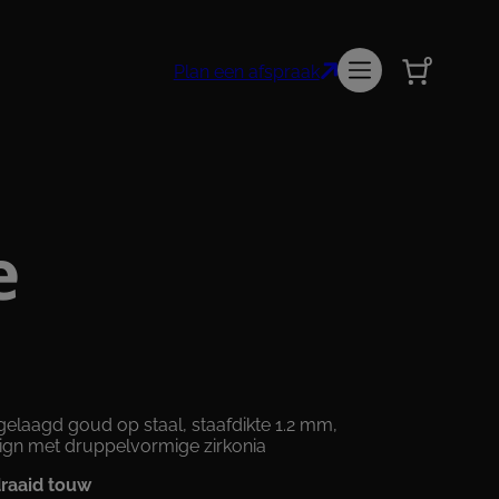
0
Plan een afspraak
e
 gelaagd goud op staal, staafdikte 1.2 mm,
gn met druppelvormige zirkonia
raaid touw