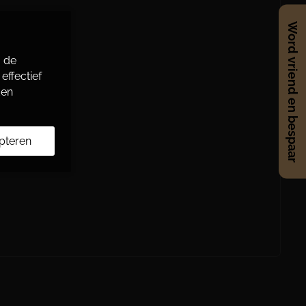
Word vriend en bespaar
o de
effectief
den
pteren