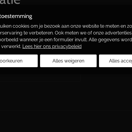
 toestemming
 Gelaagd Goud
,
Chirurgisch Staal
iken cookies om je bezoek aan onze website te meten en z
rservaring te verbeteren. Ook meten we of onze advertenties 
jvoorbeeld wanneer je een formulier invult. Alle gegevens wor
 verwerkt.
Lees hier ons privacybeleid
oorkeuren
Alles weigeren
Alles acce