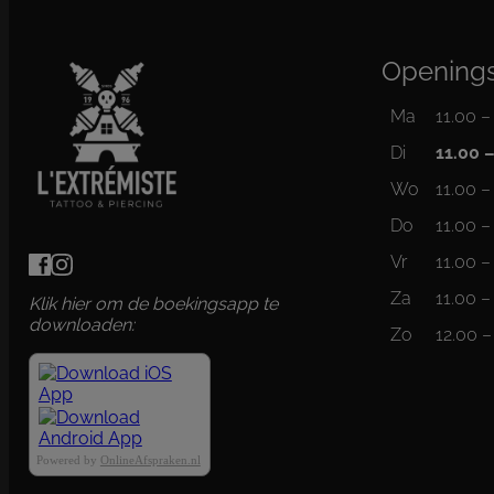
Openings
Ma
11.00 –
Di
11.00 
Wo
11.00 –
Do
11.00 –
Vr
11.00 –
Za
11.00 –
Klik hier om de boekingsapp te
downloaden:
Zo
12.00 –
Powered by
OnlineAfspraken.nl