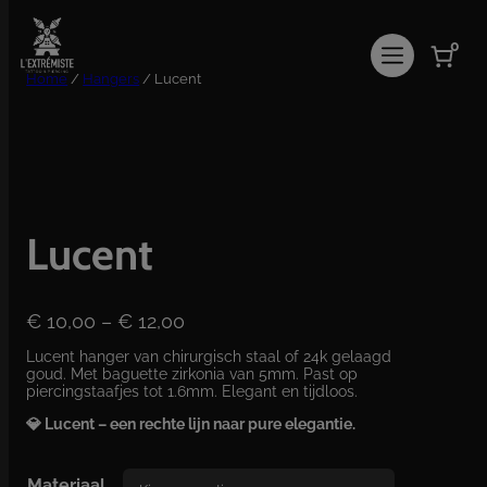
Ga
naar
0
de
inhoud
Home
/
Hangers
/ Lucent
Lucent
P
€
10,00
–
€
12,00
r
Lucent hanger van chirurgisch staal of 24k gelaagd
i
goud. Met baguette zirkonia van 5mm. Past op
j
piercingstaafjes tot 1.6mm. Elegant en tijdloos.
s
💎 Lucent – een rechte lijn naar pure elegantie.
k
l
a
Materiaal