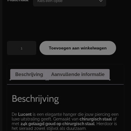
s
s
e
:
€
1
L
0
Toevoegen aan winkelwagen
u
,
c
0
e
0
n
t
t
Beschrijving
Aanvullende informatie
a
o
a
t
n
€
t
Beschrijving
a
1
l
2
,
De
Lucent
is een elegante hanger die jouw piercing een
luxe uitstraling geeft. Gemaakt van
chirurgisch staal
of
0
met
24k gelaagd goud op chirurgisch staal
. Hierdoor is
0
het sieraad zowel stijlvol als duurzaam.