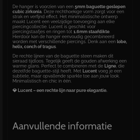
De hanger is voorzien van een
5mm baguette geslepen
cubic zirkonia
. Deze rechthoekige vorm zorgt voor een
strak en verfijnd effect. Het minimalistische ontwerp
maakt Lucent een veelzijdige toevoeging aan elke
piercingcollectie. Lucent is geschikt voor
piercingstaafjes en ringen tot
1.6mm staafdikte
.
Hierdoor kan de hanger eenvoudig gecombineerd
worden met verschillende piercings. Denk aan een
lobe,
helix, conch of tragus
.
De rechte lijnen van de baguette steen maken dit
sieraad tijdloos. Tegelijk geeft de gouden afwerking een
warme glans. Perfect te combineren met de
Ligne
, die
dezelfde baguette-stijl heeft. Met
Lucent
voeg je een
subtiele, maar opvallende sparkle toe aan jouw look.
Minimalistisch en chic in één.
💎 Lucent – een rechte lijn naar pure elegantie.
Aanvullende informatie