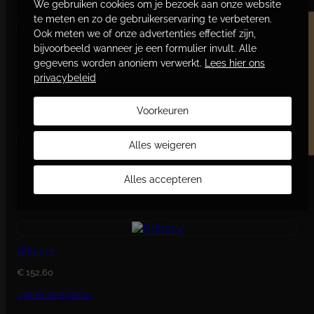
We gebruiken cookies om je bezoek aan onze website
te meten en zo de gebruikerservaring te verbeteren.
Ook meten we of onze advertenties effectief zijn,
Word vriend en bespaar
bijvoorbeeld wanneer je een formulier invult. Alle
Paget
gegevens worden anoniem verwerkt.
Lees hier ons
€
387,75
privacybeleid
Toevoegen aan winkelwagen
Voorkeuren
Alles weigeren
Oh Doctor!
Alles accepteren
€
225,15
Opties selecteren
Brittany
€
152,60
Opties selecteren