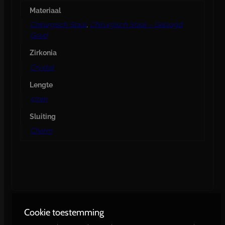
Materiaal
Chirurgisch Staal
,
Chirurgisch Staal – Gelaagd
Goud
Zirkonia
Crystal
Lengte
5mm
Sluiting
Charm
Cookie toestemming
Gerelateerde producten