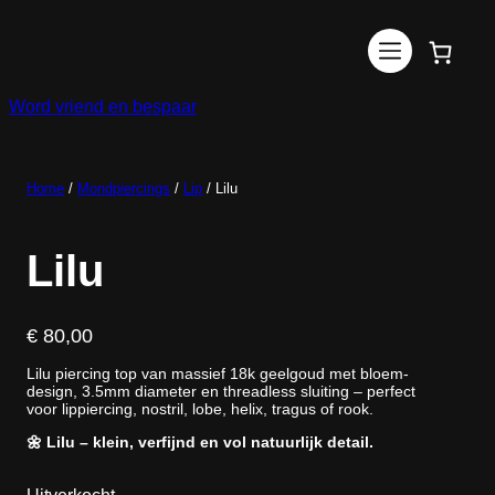
Ga
naar
de
inhoud
Word vriend en bespaar
Home
/
Mondpiercings
/
Lip
/ Lilu
Lilu
€
80,00
Lilu piercing top van massief 18k geelgoud met bloem-
design, 3.5mm diameter en threadless sluiting – perfect
voor lippiercing, nostril, lobe, helix, tragus of rook.
🌼 Lilu – klein, verfijnd en vol natuurlijk detail.