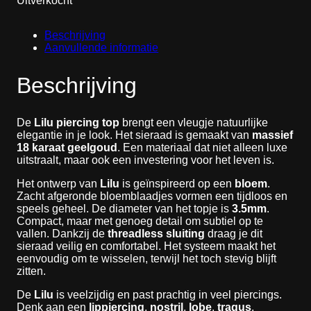
Uitverkocht
Beschrijving
Aanvullende informatie
Beschrijving
De
Lilu piercing top
brengt een vleugje natuurlijke
elegantie in je look. Het sieraad is gemaakt van
massief
18 karaat geelgoud
. Een materiaal dat niet alleen luxe
uitstraalt, maar ook een investering voor het leven is.
Het ontwerp van
Lilu
is geïnspireerd op een
bloem
.
Zacht afgeronde bloemblaadjes vormen een tijdloos en
speels geheel. De diameter van het topje is
3.5mm
.
Compact, maar met genoeg detail om subtiel op te
vallen. Dankzij de
threadless sluiting
draag je dit
sieraad veilig en comfortabel. Het systeem maakt het
eenvoudig om te wisselen, terwijl het toch stevig blijft
zitten.
De
Lilu
is veelzijdig en past prachtig in veel piercings.
Denk aan een
lippiercing
,
nostril
,
lobe
,
tragus
,