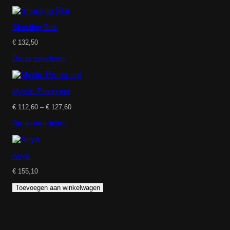
Shooting Star
€
132,50
Opties selecteren
Mystic Prong-set
Prijsklasse:
€
112,60
–
€
127,60
€ 112,60
tot
Opties selecteren
€ 127,60
Anya
€
155,10
Toevoegen aan winkelwagen