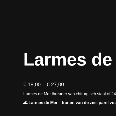
Larmes de
P
€
18,00
–
€
27,00
r
Larmes de Mer threader van chirurgisch staal of 
i
j
🌊 Larmes de Mer – tranen van de zee, parel vo
s
k