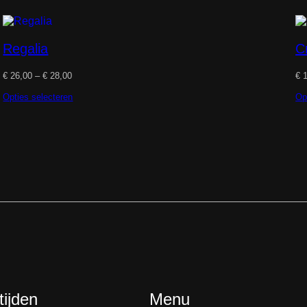
Regalia
C
Prijsklasse:
€
26,00
–
€
28,00
€
1
€ 26,00
tot
Opties selecteren
Op
€ 28,00
ijden
Menu