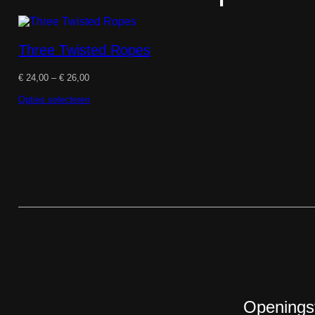
Three Twisted Ropes
Prijsklasse:
€
24,00
–
€
26,00
€ 24,00
tot
Opties selecteren
€ 26,00
Openingst