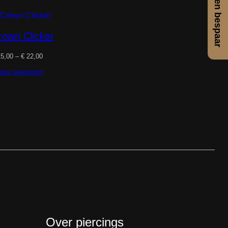
rown Clicker
Prijsklasse:
5,00
–
€
22,00
€ 15,00
tot
ties selecteren
€ 22,00
Over piercings