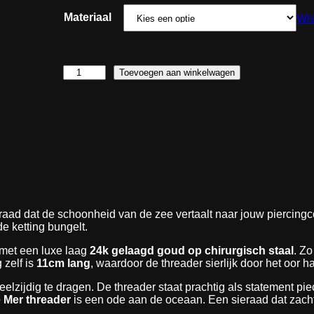
l
Materiaal
Wi
a
s
s
L
Toevoegen aan winkelwagen
e
a
:
r
€
m
e
s
1
d
8
e
,
M
e
0
r
0
a
raad dat de schoonheid van de zee vertaalt naar jouw piercingco
t
a
de ketting bungelt.
n
o
t
met een luxe laag
24k gelaagd goud op chirurgisch staal
. Zo
t
a
g zelf is
11cm lang
, waardoor de threader sierlijk door het oor 
€
l
eelzijdig te dragen. De threader staat prachtig als statement 
2
 Mer threader
is een ode aan de oceaan. Een sieraad dat zacht e