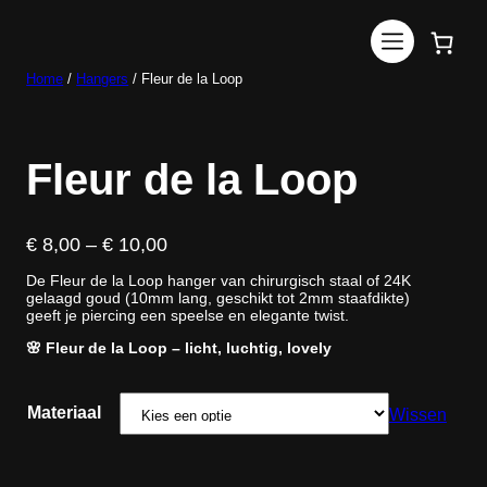
Ga
naar
de
inhoud
Home
/
Hangers
/ Fleur de la Loop
Fleur de la Loop
P
€
8,00
–
€
10,00
r
De Fleur de la Loop hanger van chirurgisch staal of 24K
i
gelaagd goud (10mm lang, geschikt tot 2mm staafdikte)
j
geeft je piercing een speelse en elegante twist.
s
🌸 Fleur de la Loop – licht, luchtig, lovely
k
l
a
Materiaal
Wissen
s
s
e