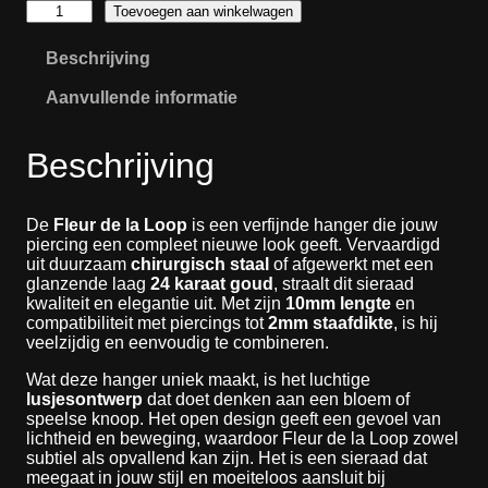
:
F
Toevoegen aan winkelwagen
l
€
e
Beschrijving
u
8
r
,
Aanvullende informatie
d
0
e
0
l
Beschrijving
a
t
L
o
o
t
o
De
Fleur de la Loop
is een verfijnde hanger die jouw
€
p
piercing een compleet nieuwe look geeft. Vervaardigd
a
uit duurzaam
chirurgisch staal
of afgewerkt met een
1
a
glanzende laag
24 karaat goud
, straalt dit sieraad
n
kwaliteit en elegantie uit. Met zijn
10mm lengte
en
0
t
compatibiliteit met piercings tot
2mm staafdikte
, is hij
,
a
veelzijdig en eenvoudig te combineren.
0
l
0
Wat deze hanger uniek maakt, is het luchtige
lusjesontwerp
dat doet denken aan een bloem of
speelse knoop. Het open design geeft een gevoel van
lichtheid en beweging, waardoor Fleur de la Loop zowel
subtiel als opvallend kan zijn. Het is een sieraad dat
meegaat in jouw stijl en moeiteloos aansluit bij