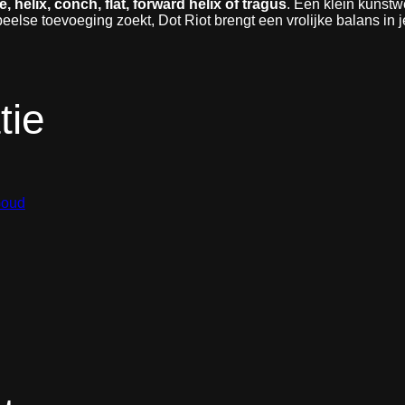
€
obe, helix, conch, flat, forward helix of tragus
. Een klein kunstw
eelse toevoeging zoekt, Dot Riot brengt een vrolijke balans in je
1
2
,
tie
0
0
Goud