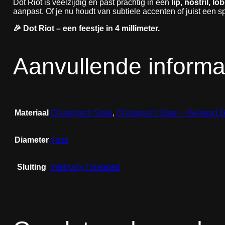
Dot Riot is veelzijdig en past prachtig in een
lip, nostril, l
aanpast. Of je nu houdt van subtiele accenten of juist een sp
🎉 Dot Riot – een feestje in 4 millimeter.
Aanvullende informa
Materiaal
Chirurgisch Staal
,
Chirurgisch Staal – Gelaagd 
Diameter
4mm
Sluiting
Internally Threaded