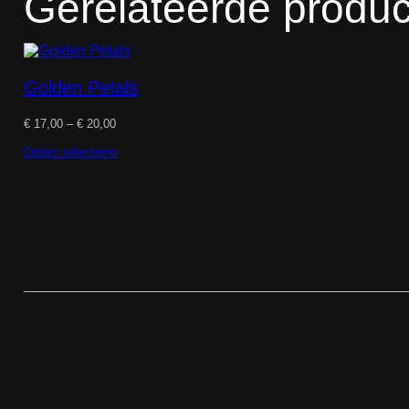
Gerelateerde produ
Golden Petals
Prijsklasse:
€
17,00
–
€
20,00
€ 17,00
tot
Opties selecteren
€ 20,00