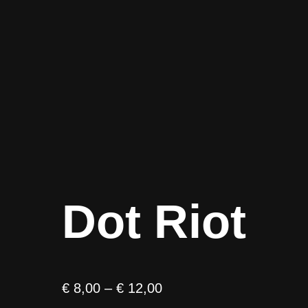
Dot Riot
P
€
8,00
–
€
12,00
r