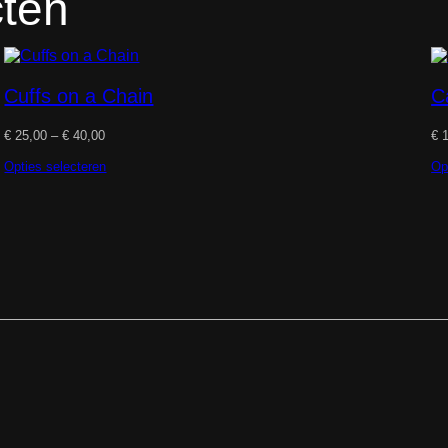
cten
Cuffs on a Chain
C
Prijsklasse:
€
25,00
–
€
40,00
€
1
€ 25,00
tot
Opties selecteren
Op
€ 40,00