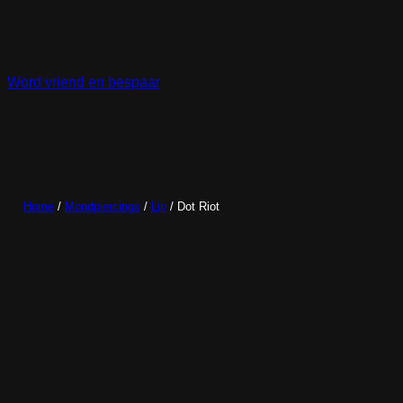
Ga
naar
de
inhoud
Word vriend en bespaar
Home
/
Mondpiercings
/
Lip
/ Dot Riot