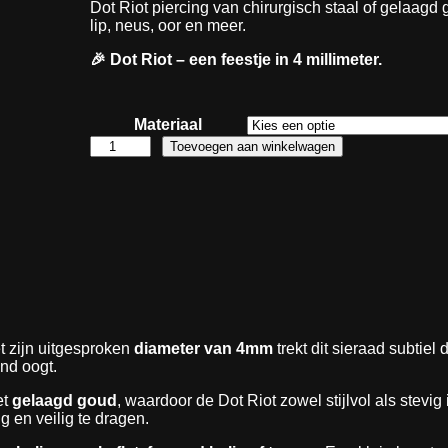
Dot Riot piercing van chirurgisch staal of gelaagd
i
lip, neus, oor en meer.
j
🎉 Dot Riot – een feestje in 4 millimeter.
s
k
l
Materiaal
a
D
Toevoegen aan winkelwagen
s
o
s
t
e
R
i
:
o
€
t
a
a
8
n
,
t
0
a
et zijn uitgesproken
diameter van 4mm
trekt dit sieraad subtie
0
l
jnd oogt.
t
et
gelaagd goud
, waardoor de Dot Riot zowel stijlvol als stevig
o
 en veilig te dragen.
t