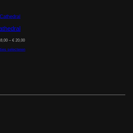
athedral
Prijsklasse:
8,00
–
€
20,00
€ 18,00
tot
ties selecteren
€ 20,00