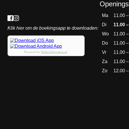
Openingst
Ma
11.00 –
Di
11.00 –
Klik hier om de boekingsapp te downloaden:
Wo
11.00 –
Do
11.00 –
Vr
11.00 –
Powered by
OnlineAfspraken.nl
Za
11.00 –
Zo
12.00 –