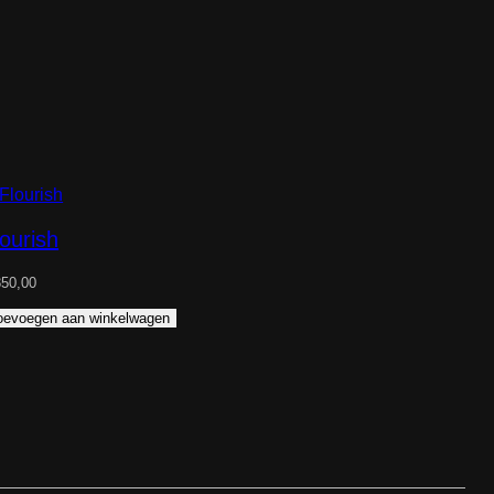
lourish
50,00
oevoegen aan winkelwagen