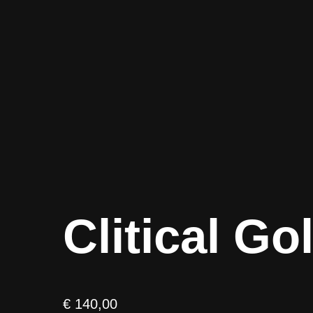
Clitical Go
€
140,00