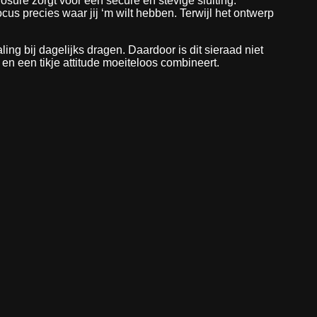
osure zorgt voor een secure en stevige sluiting.
ocus precies waar jij ‘m wilt hebben. Terwijl het ontwerp
ling bij dagelijks dragen. Daardoor is dit sieraad niet
 en een tikje attitude moeiteloos combineert.