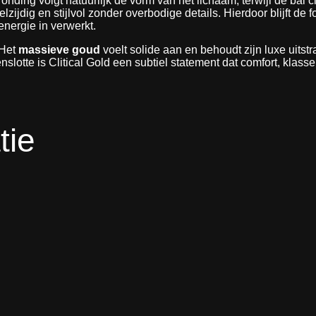
ding volgt natuurlijk de vorm van het lichaam, terwijl de bal cl
a
zijdig en stijlvol zonder overbodige details. Hierdoor blijft de f
l
energie in verwerkt.
 Het
massieve goud
voelt solide aan en behoudt zijn luxe uitstra
slotte is Clitical Gold een subtiel statement dat comfort, klasse
tie