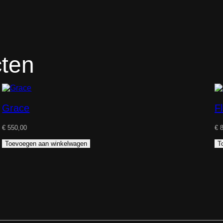
cten
Grace
F
€
550,00
€
8
Toevoegen aan winkelwagen
T