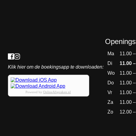
Openingst
Ma
11.00 –
Di
11.00 –
Klik hier om de boekingsapp te downloaden:
Wo
11.00 –
Do
11.00 –
Vr
11.00 –
Powered by
OnlineAfspraken.nl
Za
11.00 –
Zo
12.00 –