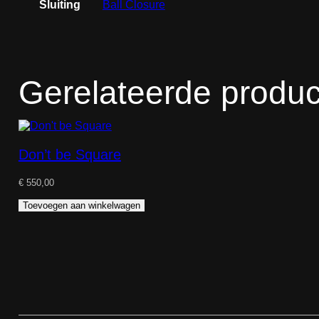
Sluiting
Ball Closure
Gerelateerde produ
Don’t be Square
€
550,00
Toevoegen aan winkelwagen