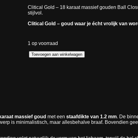
Clitical Gold – 18 karaat massief gouden Ball Clos
stijlvol.
Clitical Gold – goud waar je écht vrolijk van wor
1 op voorraad
C
Toevoegen aan winkelwagen
l
i
t
i
c
a
l
G
o
l
d
karaat massief goud
met een
staafdikte van 1.2 mm
. De bin
a
werp is minimalistisch, maar allesbehalve braaf. Bovendien geef
a
n
t