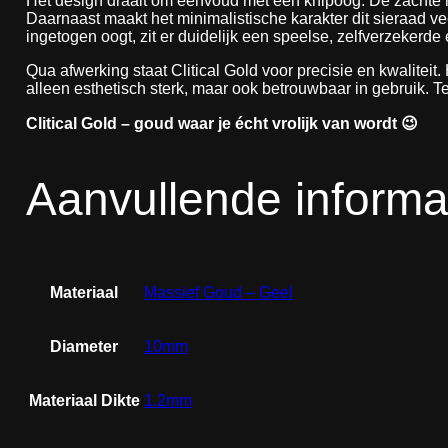
Het design draait om eenvoud met een knipoog. De zachte ron
Daarnaast maakt het minimalistische karakter dit sieraad veel
ingetogen oogt, zit er duidelijk een speelse, zelfverzekerde 
Qua afwerking staat Clitical Gold voor precisie en kwaliteit.
alleen esthetisch sterk, maar ook betrouwbaar in gebruik. Ten
Clitical Gold – goud waar je écht vrolijk van wordt 😉
Aanvullende informa
Materiaal
Massief Goud – Geel
Diameter
10mm
Materiaal Dikte
1.2mm