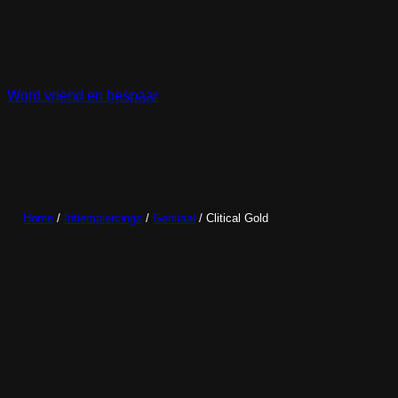
Ga
naar
de
inhoud
Word vriend en bespaar
Home
/
Intiempiercings
/
Genitaal
/ Clitical Gold