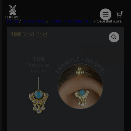
Ga
naar
0
de
inhoud
Home
/
Oorpiercings
/
Hidden / Verticale Helix
/ Celestial Aura