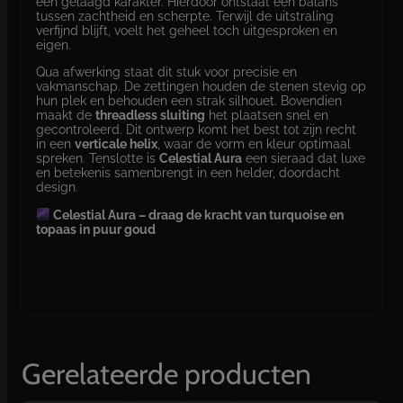
een gelaagd karakter. Hierdoor ontstaat een balans
tussen zachtheid en scherpte. Terwijl de uitstraling
verfijnd blijft, voelt het geheel toch uitgesproken en
eigen.
Qua afwerking staat dit stuk voor precisie en
vakmanschap. De zettingen houden de stenen stevig op
hun plek en behouden een strak silhouet. Bovendien
maakt de
threadless sluiting
het plaatsen snel en
gecontroleerd. Dit ontwerp komt het best tot zijn recht
in een
verticale helix
, waar de vorm en kleur optimaal
spreken. Tenslotte is
Celestial Aura
een sieraad dat luxe
en betekenis samenbrengt in een helder, doordacht
design.
Celestial Aura – draag de kracht van turquoise en
topaas in puur goud
Gerelateerde producten