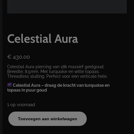
Celestial Aura
€
430,00
Celestial Aura piercing van 18k massief geelgoud.
Breedte; 8.5mm. Met turquoise en witte topaas.
Threadless sluiting. Perfect voor een verticale helix.
Celestial Aura – draag de kracht van turquoise en
topaas in puur goud
1 op voorraad
C
Toevoegen aan winkelwagen
e
l
e