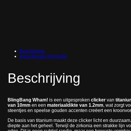
Beschrijving
Aanvullende informatie
Beschrijving
BlingBang Wham!
is een uitgesproken
clicker
van
titani
van 10mm
en een
materiaaldikte van 1.2mm
, wat zorgt v
steentjes en speelse gouden accenten creëert een kroonvormig
De basis van titanium maakt deze clicker licht en duurzaam.
diepte aan het geheel. Terwijl de zirkonia een strakke lijn
edge. Dit is geen subtiel randje, maar een bewuste vormke