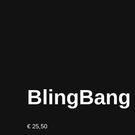
BlingBang
€
25,50