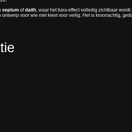
n
septum
of
daith
, waar het tiara-effect volledig zichtbaar word
n ontwerp voor wie niet kiest voor veilig. Het is kroonachtig, g
tie