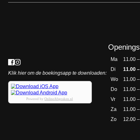
Openingst
Ma
11.00 –
Di
11.00 –
Klik hier om de boekingsapp te downloaden:
Wo
11.00 –
Do
11.00 –
Vr
11.00 –
Powered by
OnlineAfspraken.nl
Za
11.00 –
Zo
12.00 –