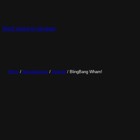
Ga
naar
de
inhoud
Word vriend en bespaar
Home
/
Neuspiercings
/
Septum
/ BlingBang Wham!