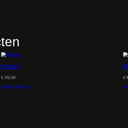
cten
Brittany
B
€
152,60
€
6
Opties selecteren
Le