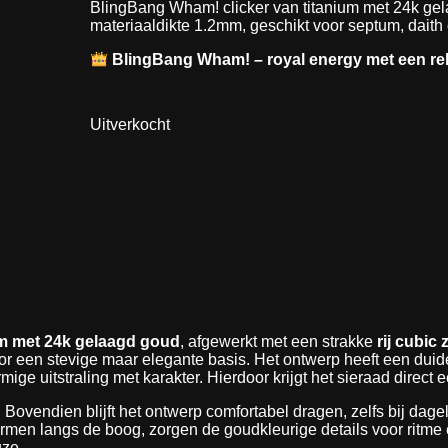
BlingBang Wham! clicker van titanium met 24k gela
materiaaldikte 1.2mm, geschikt voor septum, daith 
BlingBang Wham! – royal energy met een re
Uitverkocht
um met 24k gelaagd goud
, afgewerkt met een strakke
rij cubic 
oor een stevige maar elegante basis. Het ontwerp heeft een duid
e uitstraling met karakter. Hierdoor krijgt het sieraad direct e
 Bovendien blijft het ontwerp comfortabel dragen, zelfs bij dag
 vormen langs de boog, zorgen de goudkleurige details voor ritme
uze.