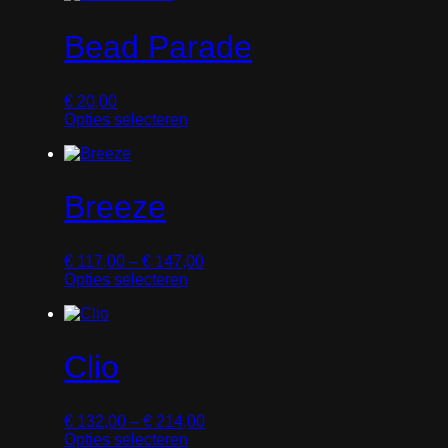
Bead Parade
€
20,00
Opties selecteren
D
i
t
p
Breeze
r
o
d
P
€
117,00
–
€
147,00
u
r
Opties selecteren
c
D
i
t
i
j
h
t
s
e
p
k
e
Clio
r
l
f
o
a
t
d
s
m
P
€
132,00
–
€
214,00
u
s
e
r
Opties selecteren
c
e
e