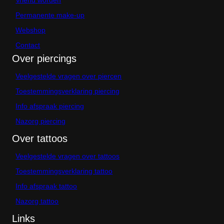
p
r
Permanente make-up
o
d
Webshop
u
Contact
c
Over piercings
t
p
a
Veelgestelde vragen over piercen
g
Toestemmingsverklaring piercing
i
n
Info afspraak piercing
a
Nazorg piercing
Over tattoos
Veelgestelde vragen over tattoos
Toestemmingsverklaring tattoo
Info afspraak tattoo
Nazorg tattoo
Links