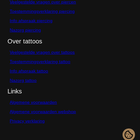
Veelgestelde vragen over piercen
a
a
t
p
e
p
r
n
Toestemmingsverklaring piercing
a
o
o
g
Info afspraak piercing
d
p
i
u
d
Nazorg piercing
n
c
e
a
t
p
Over tattoos
p
r
a
o
Veelgestelde vragen over tattoos
g
d
i
u
Toestemmingsverklaring tattoo
n
c
Info afspraak tattoo
a
t
p
Nazorg tattoo
a
g
Links
i
n
Algemene voorwaarden
a
Algemene voorwaarden webshop
Privacy verklaring