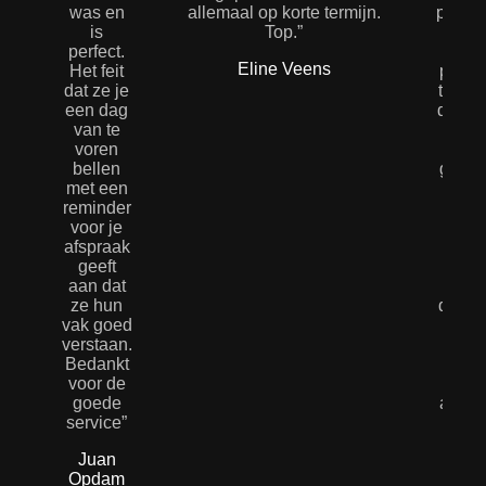
was en
allemaal op korte termijn.
profes
is
Top.”
geho
perfect.
Zowe
Eline Veens
Het feit
pierci
dat ze je
tattoo’
een dag
daar. 
van te
netje
voren
voo
bellen
geno
met een
ze w
reminder
pret
voor je
hygië
afspraak
He
geeft
vrage
aan dat
iets
ze hun
duidel
vak goed
moet 
verstaan.
ge
Bedankt
vrag
voor de
n
goede
afwa
service”
Dank
Juan
en to
Opdam
🙏🏼