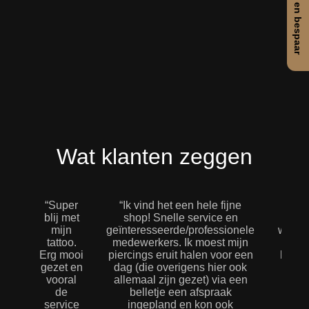
Wat klanten zeggen
“Super
“Ik vind het een hele fijne
“Gew
blij met
shop! Snelle service en
zaa
mijn
geïnteresseerde/professionele
weet 
tattoo.
medewerkers. Ik moest mijn
het
Erg mooi
piercings eruit halen voor een
hebbe
gezet en
dag (die overigens hier ook
zeer
vooral
allemaal zijn gezet) via een
me
de
belletje een afspraak
daar
service
ingepland en kon ook
Je 