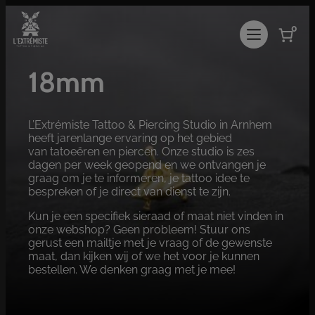
Ga
naar
0
de
inhoud
18mm
L’Extrémiste Tattoo & Piercing Studio in Arnhem
heeft jarenlange ervaring op het gebied
van tatoeëren en piercen. Onze studio is zes
dagen per week geopend en we ontvangen je
graag om je te informeren, je tattoo idee te
bespreken of je direct van dienst te zijn.
Kun je een specifiek sieraad of maat niet vinden in
onze webshop? Geen probleem! Stuur ons
gerust een mailtje met je vraag of de gewenste
maat, dan kijken wij of we het voor je kunnen
bestellen. We denken graag met je mee!