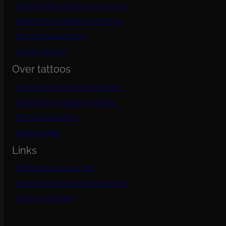
a
p
Veelgestelde vragen over piercen
d
e
Toestemmingsverklaring piercing
p
Info afspraak piercing
r
o
Nazorg piercing
d
Over tattoos
u
c
Veelgestelde vragen over tattoos
t
p
Toestemmingsverklaring tattoo
a
g
Info afspraak tattoo
i
Nazorg tattoo
n
a
Links
Algemene voorwaarden
Algemene voorwaarden webshop
Privacy verklaring